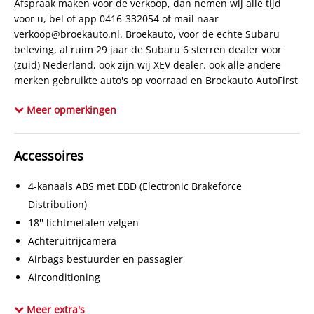
Afspraak maken voor de verkoop, dan nemen wij alle tijd
CO₂-emissie
197 g/km
voor u, bel of app 0416-332054 of mail naar
Constructiedatum
2013-07
verkoop@broekauto.nl. Broekauto, voor de echte Subaru
Laksoort
Metallic
beleving, al ruim 29 jaar de Subaru 6 sterren dealer voor
(zuid) Nederland, ook zijn wij XEV dealer. ook alle andere
BTW verrekenbaar
Nee (margeregeling)
merken gebruikte auto's op voorraad en Broekauto AutoFirst
Chassisnummer
JF1SJGL85DG027887
ook voor onderhoud van alle merken. U vindt hier ook
APK
Meer opmerkingen
bij aflevering
diverse youngtimers (
Youngtimer@broekauto.nl
) aangezien
wij in het verleden 38 jaar Rover/MG dealer zijn geweest.
Kleur interieur
Zwart
Voor Subaru tuning hebben wij ons eigen huismerk
Bekleding
Half leder / stof
Accessoires
ScoobySport kijkt u eens op
www.scoobysport.nl
of neem
contact op voor een advies op maat, Ook voor een
Onderhoudsboekjes aanwezig
Ja
4-kanaals ABS met EBD (Electronic Brakeforce
Trekhaakcentrum Waalwijk, en autoglas bent u bij ons aan
het juiste adres. Kom langs en overtuig u zelf ! Voor een
Distribution)
bezichtiging of proefrit kunt u contact opnemen via
18'' lichtmetalen velgen
verkoop@broekauto.nl
of via 0416-332054.Broekauto is ook
Achteruitrijcamera
Youngtimer Specialist met 59 jaar ervaring voor onderhoud
Airbags bestuurder en passagier
en reparatie. Voor meer info vraag naar Leon Reijnen of
Airconditioning
Johan Lodewijks.
www.broekauto.nl
All Wheel Drive
Tot ziens in Waalwijk.
Meer extra's
Aluminium pedalen