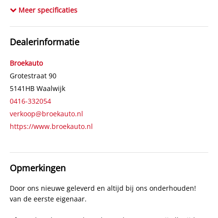
Totale afmetingen (lxbxh)
460 x 178 x 173 cm
Meer specificaties
Wielbasis
264 cm
Cilinderinhoud
1.998 cc
Dealerinformatie
Aantal cilinders
4
Kleur
Zwart metallic
Broekauto
Motorrijtuigenbelasting
€ 280,- tot € 306,- per kwartaal
Grotestraat 90
5141HB
Waalwijk
Gewicht (leeg)
1.582 kg
0416-332054
Modeldatum vanaf
2016
verkoop@broekauto.nl
Aandrijving
Vierwielaandrijving
https://www.broekauto.nl
Emissieklasse
Euro 5
Max. trekgewicht
2.000 kg
Max. trekgewicht ongeremd
750 kg
Opmerkingen
Gecombineerd verbruik
8,5 l/100km
Door ons nieuwe geleverd en altijd bij ons onderhouden!
Verbruik stad
11,2 l/100km
van de eerste eigenaar.
Verbruik snelweg
7,0 l/100km