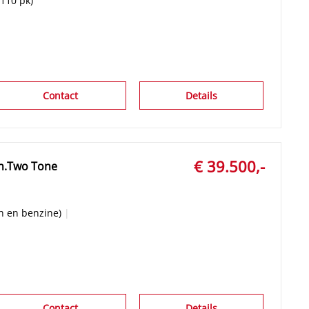
(110 pk)
Contact
Details
€ 39.500,-
ut N Line Plug-in.Two Tone
ch en benzine)
|
Contact
Details