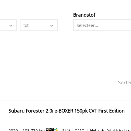
Brandstof
tot
Selecteer...
Sorte
Subaru Forester 2.0i e-BOXER 150pk CVT First Edition
2020
|
108.779 km
|
SUV
|
C.V.T.
|
Hybride (elektrisch 