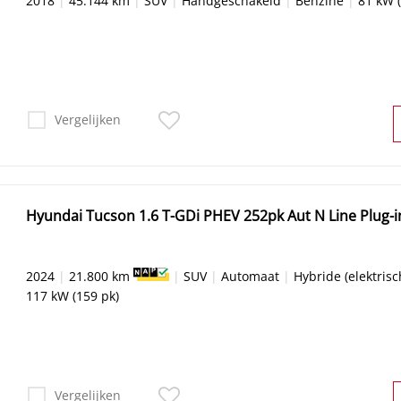
2018
|
45.144 km
|
SUV
|
Handgeschakeld
|
Benzine
|
81 kW 
Vergelijken
Hyundai Tucson 1.6 T-GDi PHEV 252pk A
2024
|
21.800 km
|
SUV
|
Automaat
|
Hybride (elektris
117 kW (159 pk)
Vergelijken