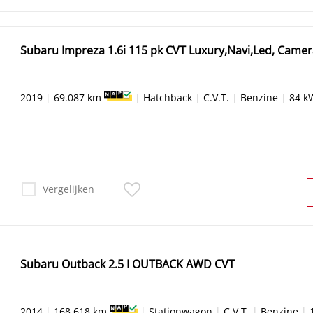
Subaru Impreza 1.6i 115 pk CVT Luxury,Navi,Led, Came
2019
|
69.087 km
|
Hatchback
|
C.V.T.
|
Benzine
|
84 k
Vergelijken
Subaru Outback 2.5 I OUTBACK AWD CVT
2014
|
168.618 km
|
Stationwagon
|
C.V.T.
|
Benzine
|