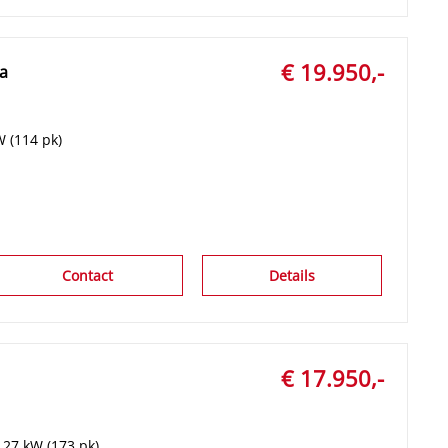
€ 19.950,-
ra
W (114 pk)
Contact
Details
€ 17.950,-
127 kW (173 pk)