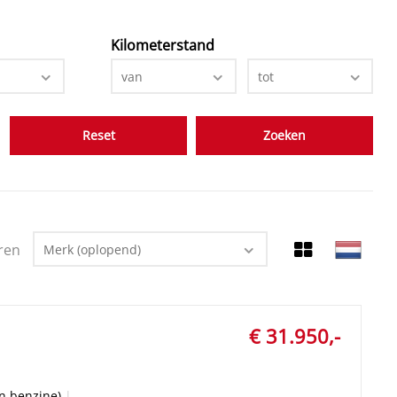
Kilometerstand
van
tot
Reset
ren
Merk (oplopend)
€ 31.950,-
en benzine)
|