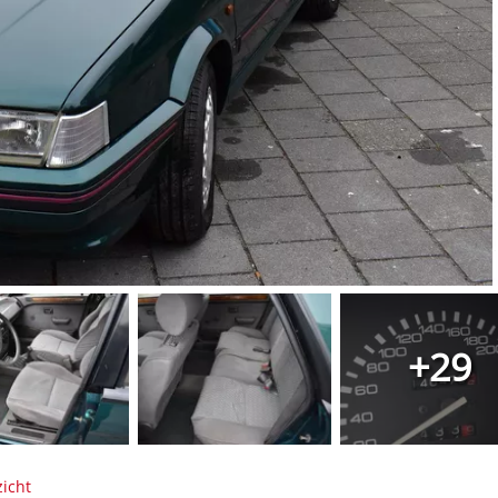
+29
icht