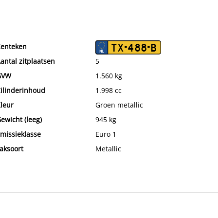
enteken
TX-488-B
antal zitplaatsen
5
GVW
1.560 kg
ilinderinhoud
1.998 cc
leur
Groen metallic
ewicht (leeg)
945 kg
missieklasse
Euro 1
aksoort
Metallic
hassisnummer
SAXXEHLT8BM634856
leur interieur
Licht grijs
Onderhoudsboekjes aanwezig
Ja