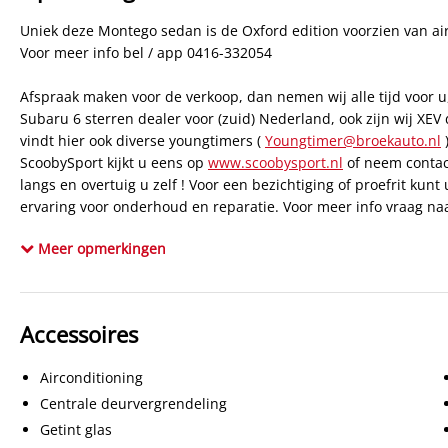
Uniek deze Montego sedan is de Oxford edition voorzien van ai
Voor meer info bel / app 0416-332054
Afspraak maken voor de verkoop, dan nemen wij alle tijd voor u
Subaru 6 sterren dealer voor (zuid) Nederland, ook zijn wij XE
vindt hier ook diverse youngtimers (
Youngtimer@broekauto.nl
)
ScoobySport kijkt u eens op
www.scoobysport.nl
of neem contact
langs en overtuig u zelf ! Voor een bezichtiging of proefrit kun
ervaring voor onderhoud en reparatie. Voor meer info vraag na
Tot ziens in Waalwijk.
Meer opmerkingen
Accessoires
Airconditioning
Centrale deurvergrendeling
Getint glas