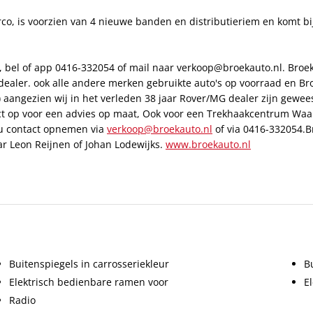
rco, is voorzien van 4 nieuwe banden en distributieriem en komt b
, bel of app 0416-332054 of mail naar verkoop@broekauto.nl. Broek
V dealer. ook alle andere merken gebruikte auto's op voorraad en B
 aangezien wij in het verleden 38 jaar Rover/MG dealer zijn gewe
 op voor een advies op maat, Ook voor een Trekhaakcentrum Waalwi
t u contact opnemen via
verkoop@broekauto.nl
of via 0416-332054.Br
ar Leon Reijnen of Johan Lodewijks.
www.broekauto.nl
Buitenspiegels in carrosseriekleur
B
Elektrisch bedienbare ramen voor
El
Radio