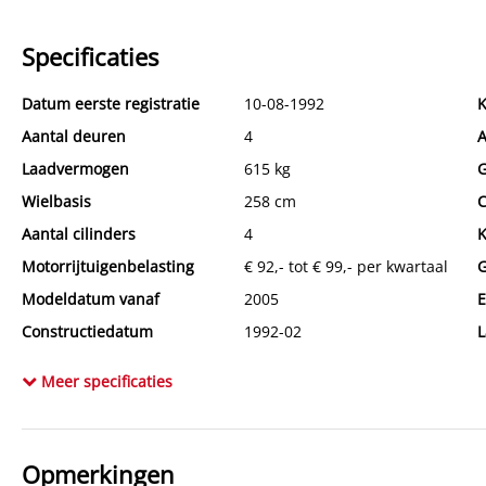
Specificaties
Datum eerste registratie
10-08-1992
K
Aantal deuren
4
A
Laadvermogen
615 kg
Wielbasis
258 cm
C
Aantal cilinders
4
K
Motorrijtuigenbelasting
€ 92,- tot € 99,- per kwartaal
G
Modeldatum vanaf
2005
E
Constructiedatum
1992-02
L
BTW verrekenbaar
Nee (margeregeling)
C
Meer specificaties
APK
tot 17-01-2027
K
Bekleding
Stof
Opmerkingen